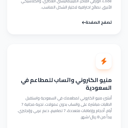
Code، الورقي الفاخر، المينيماليستي العصري، والكلاسيكي
الأنيق. نصائح احترافية لاختيار الشكل المناسب.
تصفح الصفحة
منيو الكتروني واتساب للمطاعم في
السعودية
أنشئ منيو الكتروني لمطعمك في السعودية واستقبل
الطلبات مباشرة على واتساب بدون عمولات. تجربة مجانية 7
أيام. أحجام وإضافات متعددة، 7 تصاميم، دعم عربي وإنجليزي.
يبدأ من 8 ريال/شهر.