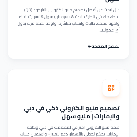
هل تبحث عن أفضل تصميم منيو الكتروني بالباركود (QR)
لمطعمك في قطر؟ منصة &quot;منيو سهل&quot; تمنحك
واجهة فخمة، طلبات واتساب مباشرة، ولوحة تحكم مرنة بدون
أي عمولات.
تصفح الصفحة
تصميم منيو الكتروني ذكي في دبي
والإمارات | منيو سهل
صمم منيو الكتروني احترافي لمطعمك في دبي وكافة
الإمارات. تحكم لحظي بالأسعار، دعم للغتين، واستقبال طلبات