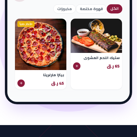
الكل
قهوة مختصة
مخبوزات
الأكثر طلباً
ستيك اللحم المشوي
65 ر.ق
بيتزا مارغريتا
45 ر.ق