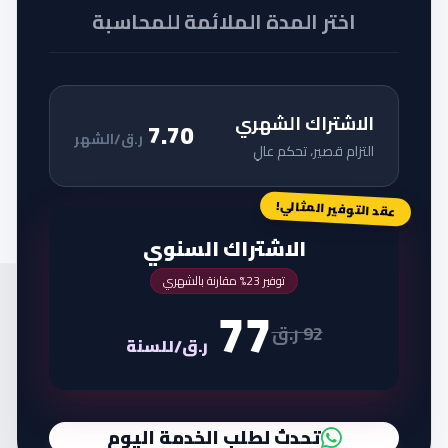
اختر المدة الملائمة للمحاسبة
الاشتراك الشهري
7.70
ر.ق/الشهر
التزام قصير، تحكم عالِ
عقد التوفير المثالي!
الاشتراك السنوي
توفير 23% مقارنة بالشهري
77
92 ر.ق
ر.ق/للسنة
تحدث لطلب الخدمة اليوم