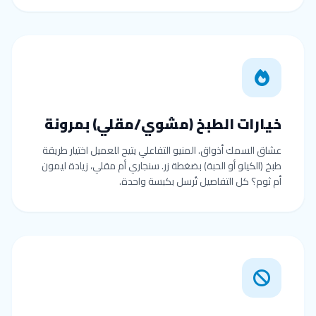
خيارات الطبخ (مشوي/مقلي) بمرونة
عشاق السمك أذواق. المنيو التفاعلي يتيح للعميل اختيار طريقة
طبخ (الكيلو أو الحبة) بضغطة زر. سنجاري أم مقلي، زيادة ليمون
أم ثوم؟ كل التفاصيل تُرسل بكبسة واحدة.