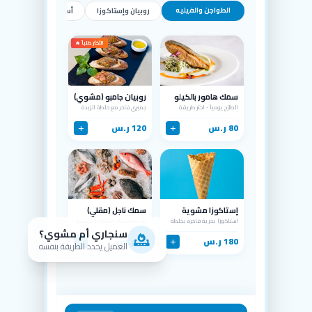
الطواجن والفيليه
روبيان وإستاكوزا
أسماك بالكيلو
الأكثر طلباً 🔥
سمك هامور بالكيلو
روبيان جامبو (مشوي)
الطازج يومياً - اختر طريقة
جمبري فاخر مع خلطة الزبدة
طهيه
80 ر.س
120 ر.س
إستاكوزا مشوية
سمك ناجل (مقلي)
بالزبدة
استاكوزا بحرية فاخرة بخلطة
شريحة سمك مقلية مقرمشة
الشيف
سنجاري أم مشوي؟
180 ر.س
75 ر.س
العميل يحدد الطريقة بنفسه