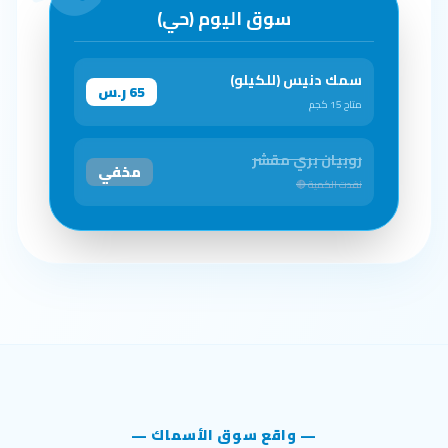
سوق اليوم (حي)
سمك دنيس (للكيلو)
65 ر.س
متاح 15 كجم
روبيان بري مقشر
مخفي
نفدت الكمية 🔴
— واقع سوق الأسماك —