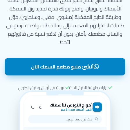
السمك الطازج يحتاج لصور تنطق بالمسائل. استعرض قائمة
الأسماك والروبيان، وامنح زبونك قدرة تحديد وزن السمكة،
وطريقة الطبخ المفضلة (مشوي، مقلي، وسنجاري). حَوّل
طلقات اختياراتهم المعقدة إلى رسالة طلب واضحة ترسو في
واتساب مطعمك بأمان، بدون أن تدفع نسبة من فاتورتهم
لأحد!
أنشئ منيو مطعم السمك الآن
خيارات طريقة الطبخ للحبة
مرونة في أوزان وطرق الطهي
أمواج النورس للأسماك
أشهى أسماك البحر الأحمر
بحث في صيد اليوم...