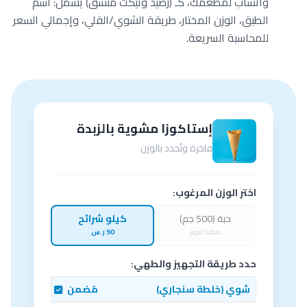
واتساب لمطعمك، كـ (رصيد وتيكت منسق) يشمل: اسم
الطبق، الوزن المختار، طريقة الشوي/القلي، وإجمالي السعر
للمحاسبة السريعة.
إستاكوزا مشوية بالزبدة
فاخرة وتُحدد بالوزن
اختر الوزن المرغوب:
حبة (500 جم)
كيلو شرائح
منفذ اليوم
90 ر.س
حدد طريقة التجهيز والطهي:
شوي (خلطة سنجاري)
مُضمن