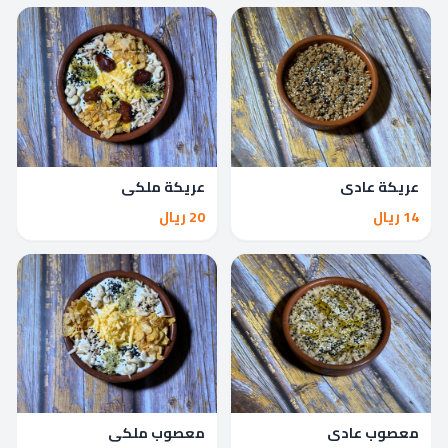
عريكة عادي
عريكة ملكي
14 ريال
20 ريال
معصوب عادي
معصوب ملكي