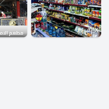
مطعم الامر
سوبر ماركت الامير