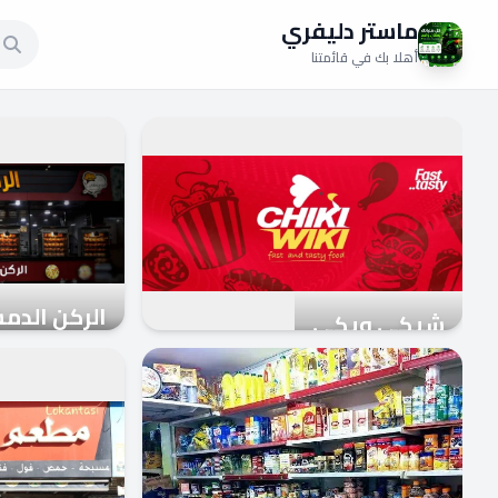
ماستر دليفري
أهلا بك في قائمتنا
الركن الد
شيكي ويكي