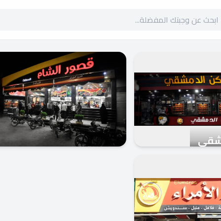
مشقي
قصور الشام